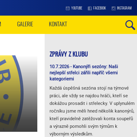
YOUTUBE
FACEBOOK
INSTAGRAM
M
GALERIE
KONTAKT
ZPRÁVY Z KLUBU
10.7.2026 - Kanonýři sezóny: Naši
nejlepší střelci zářili napříč všemi
kategoriemi
Každá úspěšná sezóna stojí na týmové
práci, ale vždy se najdou hráči, kteří se
dokážou prosadit i střelecky. V uplynulém
ročníku jsme měli hned několik kanonýrů,
kteří pravidelně zatěžovali konta soupeřů
a výrazně pomohli svým týmům k
výborným výsledkům.