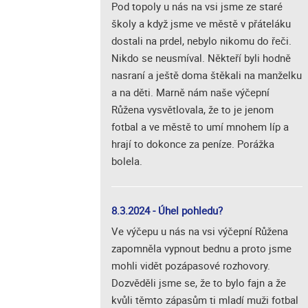
Pod topoly u nás na vsi jsme ze staré
školy a když jsme ve městě v přáteláku
dostali na prdel, nebylo nikomu do řeči.
Nikdo se neusmíval. Někteří byli hodně
nasraní a ještě doma štěkali na manželku
a na děti. Marně nám naše výčepní
Růžena vysvětlovala, že to je jenom
fotbal a ve městě to umí mnohem líp a
hrají to dokonce za peníze. Porážka
bolela.
8.3.2024 - Úhel pohledu?
Ve výčepu u nás na vsi výčepní Růžena
zapomněla vypnout bednu a proto jsme
mohli vidět pozápasové rozhovory.
Dozvěděli jsme se, že to bylo fajn a že
kvůli těmto zápasům ti mladí muži fotbal