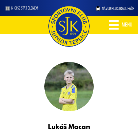
CHCI SE STÁT ČLENEM
NÁVOD REGISTRACE FAČR
MENU
Lukáš
Macan