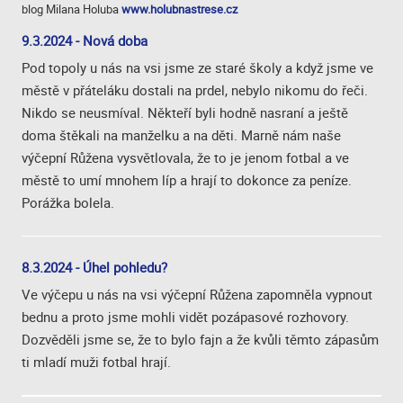
blog Milana Holuba
www.holubnastrese.cz
9.3.2024 - Nová doba
Pod topoly u nás na vsi jsme ze staré školy a když jsme ve
městě v přáteláku dostali na prdel, nebylo nikomu do řeči.
Nikdo se neusmíval. Někteří byli hodně nasraní a ještě
doma štěkali na manželku a na děti. Marně nám naše
výčepní Růžena vysvětlovala, že to je jenom fotbal a ve
městě to umí mnohem líp a hrají to dokonce za peníze.
Porážka bolela.
8.3.2024 - Úhel pohledu?
Ve výčepu u nás na vsi výčepní Růžena zapomněla vypnout
bednu a proto jsme mohli vidět pozápasové rozhovory.
Dozvěděli jsme se, že to bylo fajn a že kvůli těmto zápasům
ti mladí muži fotbal hrají.