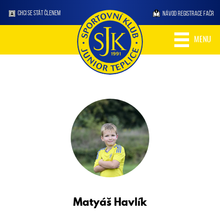
CHCI SE STÁT ČLENEM
NÁVOD REGISTRACE FAČR
MENU
Matyáš
Havlík