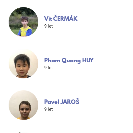
Vít ČERMÁK
9 let
Pham Quang HUY
9 let
Pavel JAROŠ
9 let