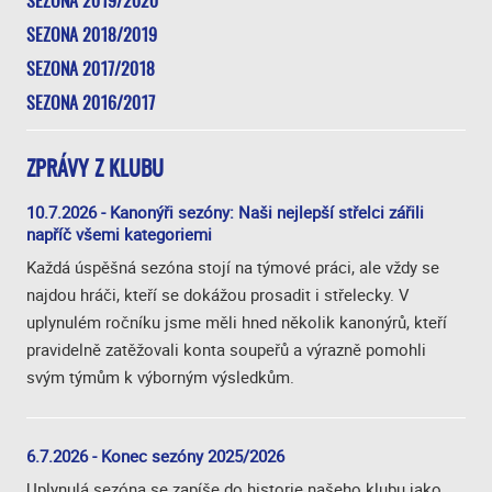
SEZONA 2019/2020
SEZONA 2018/2019
SEZONA 2017/2018
SEZONA 2016/2017
ZPRÁVY Z KLUBU
10.7.2026 - Kanonýři sezóny: Naši nejlepší střelci zářili
napříč všemi kategoriemi
Každá úspěšná sezóna stojí na týmové práci, ale vždy se
najdou hráči, kteří se dokážou prosadit i střelecky. V
uplynulém ročníku jsme měli hned několik kanonýrů, kteří
pravidelně zatěžovali konta soupeřů a výrazně pomohli
svým týmům k výborným výsledkům.
6.7.2026 - Konec sezóny 2025/2026
Uplynulá sezóna se zapíše do historie našeho klubu jako