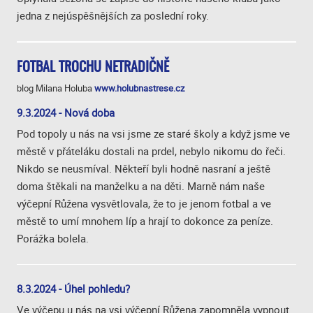
jedna z nejúspěšnějších za poslední roky.
FOTBAL TROCHU NETRADIČNĚ
blog Milana Holuba
www.holubnastrese.cz
9.3.2024 - Nová doba
Pod topoly u nás na vsi jsme ze staré školy a když jsme ve
městě v přáteláku dostali na prdel, nebylo nikomu do řeči.
Nikdo se neusmíval. Někteří byli hodně nasraní a ještě
doma štěkali na manželku a na děti. Marně nám naše
výčepní Růžena vysvětlovala, že to je jenom fotbal a ve
městě to umí mnohem líp a hrají to dokonce za peníze.
Porážka bolela.
8.3.2024 - Úhel pohledu?
Ve výčepu u nás na vsi výčepní Růžena zapomněla vypnout