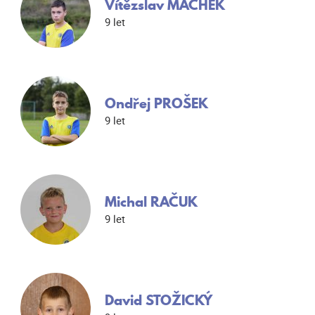
Vítězslav MACHEK
9 let
Ondřej PROŠEK
9 let
Michal RAČUK
9 let
David STOŽICKÝ