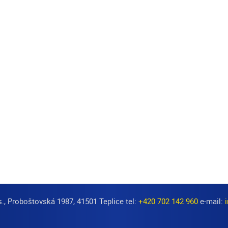
s., Proboštovská 1987, 41501 Teplice tel:
+420 702 142 960
e-mail: