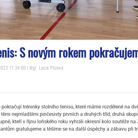
tenis: S novým rokem pokračuje
023 11:34:00 | Mgr. Lucie Pilzová
e pokračují tréninky stolního tenisu, které máme rozdělené na dv
 těmi nejmladšími pinčesisty prvních a druhých tříd, druhá skupi
pně, kteří v říjnu loňského roku vyhráli okresní kolo soutěže n
antům gratulujeme a těšíme se na další úspěchy a zábavu při tr