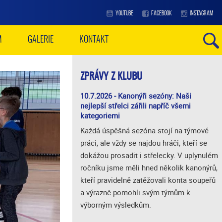
YOUTUBE
FACEBOOK
INSTAGRAM
M
GALERIE
KONTAKT
ZPRÁVY Z KLUBU
10.7.2026 - Kanonýři sezóny: Naši
nejlepší střelci zářili napříč všemi
kategoriemi
Každá úspěšná sezóna stojí na týmové
práci, ale vždy se najdou hráči, kteří se
dokážou prosadit i střelecky. V uplynulém
ročníku jsme měli hned několik kanonýrů,
kteří pravidelně zatěžovali konta soupeřů
a výrazně pomohli svým týmům k
výborným výsledkům.