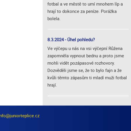
fotbal a ve městě to umí mnohem líp a
hrají to dokonce za peníze. Porážka
bolela.
8.3.2024 - Úhel pohledu?
Ve výčepu u nás na vsi výčepní Růžena
zapomněla vypnout bednu a proto jsme
mohli vidět pozápasové rozhovory.
Dozvěděli jsme se, že to bylo fajn a že
kvůli těmto zápasům ti mladí muži fotbal
hrají.
info@juniorteplice.cz