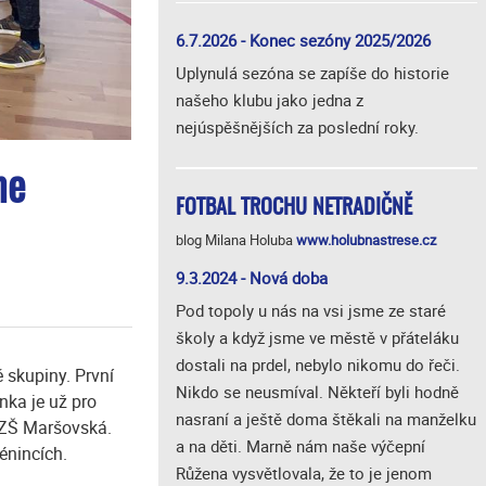
6.7.2026 - Konec sezóny 2025/2026
Uplynulá sezóna se zapíše do historie
našeho klubu jako jedna z
nejúspěšnějších za poslední roky.
me
FOTBAL TROCHU NETRADIČNĚ
blog Milana Holuba
www.holubnastrese.cz
9.3.2024 - Nová doba
Pod topoly u nás na vsi jsme ze staré
školy a když jsme ve městě v přáteláku
dostali na prdel, nebylo nikomu do řeči.
ě skupiny. První
Nikdo se neusmíval. Někteří byli hodně
nka je už pro
nasraní a ještě doma štěkali na manželku
a ZŠ Maršovská.
a na děti. Marně nám naše výčepní
énincích.
Růžena vysvětlovala, že to je jenom