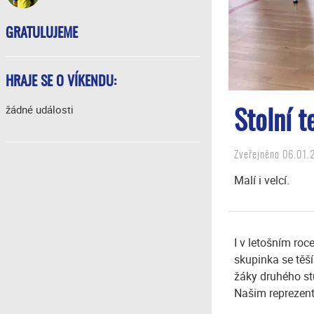
GRATULUJEME
HRAJE SE O VÍKENDU:
žádné události
Stolní 
Zveřejněno 06.01.2
Malí i velcí.
I v letošním roc
skupinka se těší
žáky druhého stu
Našim reprezent