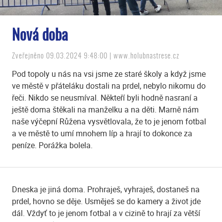
Nová doba
Zveřejněno 09.03.2024 9:48:00 | www.holubnastrese.cz
Pod topoly u nás na vsi jsme ze staré školy a když jsme
ve městě v přáteláku dostali na prdel, nebylo nikomu do
řeči. Nikdo se neusmíval. Někteří byli hodně nasraní a
ještě doma štěkali na manželku a na děti. Marně nám
naše výčepní Růžena vysvětlovala, že to je jenom fotbal
a ve městě to umí mnohem líp a hrají to dokonce za
peníze. Porážka bolela.
Dneska je jiná doma. Prohraješ, vyhraješ, dostaneš na
prdel, hovno se děje. Usměješ se do kamery a život jde
dál. Vždyť to je jenom fotbal a v cizině to hrají za větší